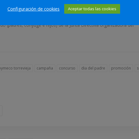
Configuración de cookies
Aceptar todas las cookies
istintos establecimientos.
do (padres, cónyuge e hijos) de la Junta Directiva organizadora del
pymeco torrevieja
campaña
concurso
dia del padre
promoción
s