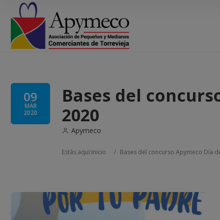
Bases del concurs
09
MAR
2020
2020
Apymeco
Estás aquí:
Inicio
/
Bases del concurso Apymeco Día d