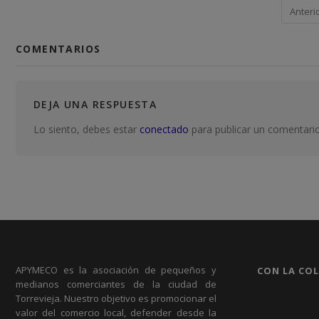
Anteri
COMENTARIOS
DEJA UNA RESPUESTA
Lo siento, debes estar
conectado
para publicar un comentario
APYMECO es la asociación de pequeños y
CON LA CO
medianos comerciantes de la ciudad de
Torrevieja. Nuestro objetivo es promocionar el
valor del comercio local, defender desde la