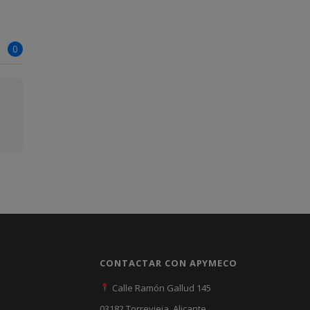
0
CONTACTAR CON APYMECO
Calle Ramón Gallud 145
03182 Torrevieja, Alicante