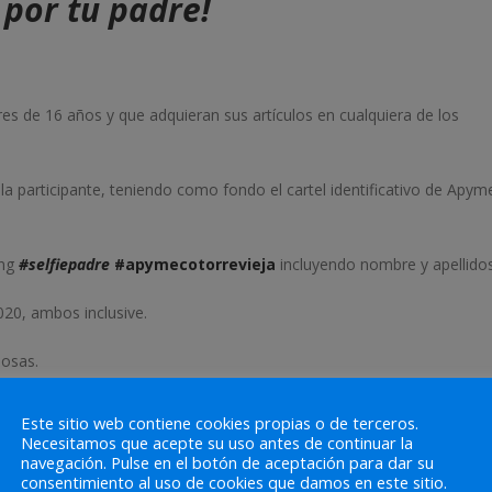
 por tu padre!
es de 16 años y que adquieran sus artículos en cualquiera de los
 o la participante, teniendo como fondo el cartel identificativo de Apym
ang
#selfiepadre
#apymecotorrevieja
incluyendo nombre y apellidos
020, ambos inclusive.
iosas.
validos en la red de establecimientos de Apymeco Torrevieja. Para re
Este sitio web contiene cookies propias o de terceros.
l comercio donde se hizo el selfie.
Necesitamos que acepte su uso antes de continuar la
navegación. Pulse en el botón de aceptación para dar su
consentimiento al uso de cookies que damos en este sitio.