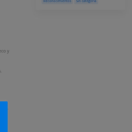
Reconocimientos
Sin categoría
eco y
.
tirar