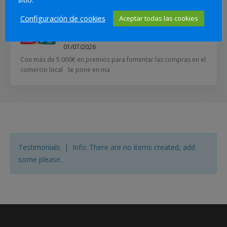
APYMECO y el Ayuntamiento de
Configuración de cookies
Aceptar todas las cookies
Torrevieja impulsan una nueva
campaña de verano
01/07/2026
Con más de 5.000€ en premios para fomentar las compras en el
comercio local Se pone en ma
Testimonials | Info: There are no items created, add
some please.