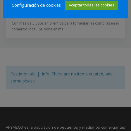
Torrevieja impulsan una nueva
Configuración de cookies
Aceptar todas las cookies
campaña de verano
01/07/2026
Con más de 5.000€ en premios para fomentar las compras en el
comercio local Se pone en ma
Testimonials | Info: There are no items created, add
some please.
APYMECO es la asociación de pequeños y medianos comerciantes