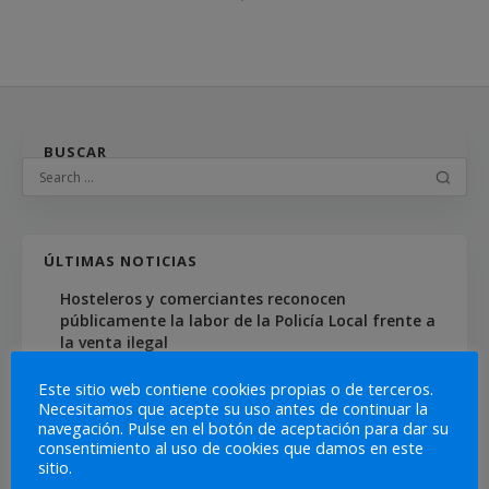
BUSCAR
ÚLTIMAS NOTICIAS
Hosteleros y comerciantes reconocen
públicamente la labor de la Policía Local frente a
la venta ilegal
14/07/2026
Este sitio web contiene cookies propias o de terceros.
La Asociación de Pequeños y Medianos Comerciantes de
Necesitamos que acepte su uso antes de continuar la
Torrevieja (APYMECO) y la Asociación de Emp
navegación. Pulse en el botón de aceptación para dar su
consentimiento al uso de cookies que damos en este
sitio.
APYMECO y el Ayuntamiento de