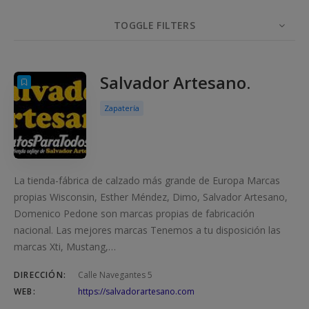
TOGGLE FILTERS
ELEMENTOS
10
ORDENAR POR
ORDEN
Salvador Artesano.
Zapatería
La tienda-fábrica de calzado más grande de Europa Marcas
propias Wisconsin, Esther Méndez, Dimo, Salvador Artesano,
Domenico Pedone son marcas propias de fabricación
nacional. Las mejores marcas Tenemos a tu disposición las
marcas Xti, Mustang,…
DIRECCIÓN:
Calle Navegantes 5
WEB:
https://salvadorartesano.com