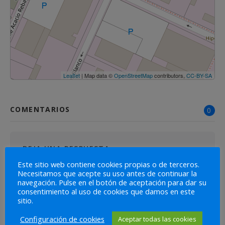
Leaflet
| Map data ©
OpenStreetMap
contributors,
CC-BY-SA
COMENTARIOS
0
DEJA UNA RESPUESTA
Este sitio web contiene cookies propias o de terceros.
Lo siento, debes estar
conectado
para publicar un
Necesitamos que acepte su uso antes de continuar la
comentario.
navegación. Pulse en el botón de aceptación para dar su
consentimiento al uso de cookies que damos en este
sitio.
Configuración de cookies
Aceptar todas las cookies