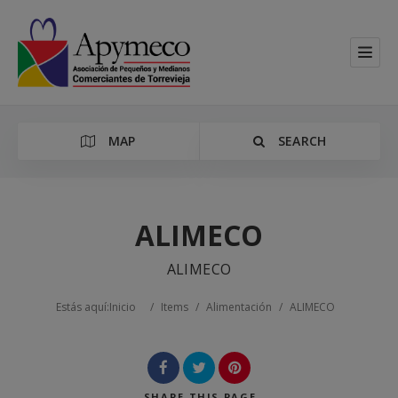
MAP
SEARCH
ALIMECO
ALIMECO
Categoría
Estás aquí:
Inicio
/
Items
/
Alimentación
/
ALIMECO
Location
SHARE
THIS PAGE