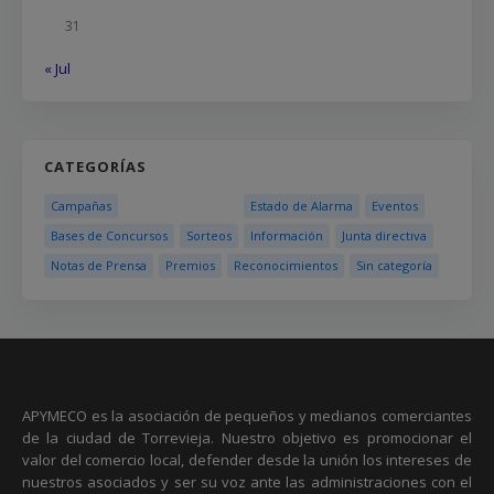
31
« Jul
CATEGORÍAS
Campañas
Estado de Alarma
Eventos
Bases de Concursos
Sorteos
Información
Junta directiva
Notas de Prensa
Premios
Reconocimientos
Sin categoría
APYMECO es la asociación de pequeños y medianos comerciantes
de la ciudad de Torrevieja. Nuestro objetivo es promocionar el
valor del comercio local, defender desde la unión los intereses de
nuestros asociados y ser su voz ante las administraciones con el