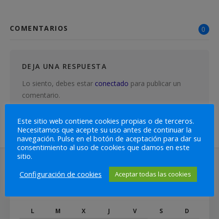
COMENTARIOS
0
DEJA UNA RESPUESTA
Lo siento, debes estar
conectado
para publicar un
comentario.
Este sitio web contiene cookies propias o de terceros.
Necesitamos que acepte su uso antes de continuar la
navegación. Pulse en el botón de aceptación para dar su
consentimiento al uso de cookies que damos en este
sitio.
Configuración de cookies
Aceptar todas las cookies
CALENDARIO
AGOSTO 2026
L
M
X
J
V
S
D