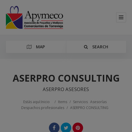
MAP
SEARCH
ASERPRO CONSULTING
ASERPRO ASESORES
Categoría
Estás aquí:
Inicio
/
Items
/
Servicios
Asesorías
Location
Despachos profesionales
/
ASERPRO CONSULTING