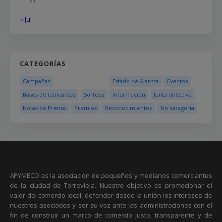
31
« Jul
CATEGORÍAS
Campañas
Estado de Alarma
Eventos
Bases de Concursos
Sorteos
Información
Junta directiva
Notas de Prensa
Premios
Reconocimientos
Sin categoría
APYMECO es la asociación de pequeños y medianos comerciantes
de la ciudad de Torrevieja. Nuestro objetivo es promocionar el
valor del comercio local, defender desde la unión los intereses de
nuestros asociados y ser su voz ante las administraciones con el
fin de construir un marco de comercio justo, transparente y de