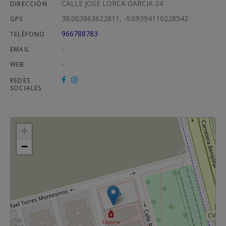
CALLE JOSE LORCA GARCIA 24
DIRECCIÓN
38.003863622811, -0.69394110228542
GPS
966788783
TELÉFONO
-
EMAIL
-
WEB
REDES
SOCIALES
+
−