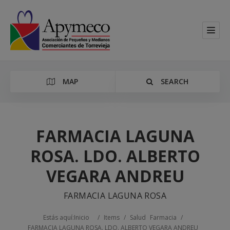
MAP
SEARCH
FARMACIA LAGUNA
ROSA. LDO. ALBERTO
Categoría
VEGARA ANDREU
Location
FARMACIA LAGUNA ROSA
Estás aquí:
Inicio
/
Items
/
Salud
Farmacia
/
FARMACIA LAGUNA ROSA. LDO. ALBERTO VEGARA ANDREU