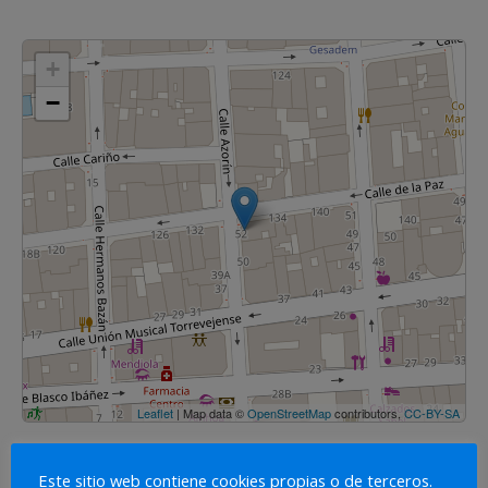
+
−
Leaflet
| Map data ©
OpenStreetMap
contributors,
CC-BY-SA
Este sitio web contiene cookies propias o de terceros.
COMENTARIOS