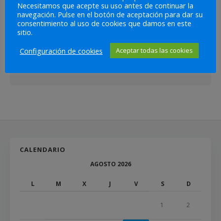
0
Necesitamos que acepte su uso antes de continuar la
navegación. Pulse en el botón de aceptación para dar su
consentimiento al uso de cookies que damos en este
sitio.
DEJA UNA RESPUESTA
Configuración de cookies
Aceptar todas las cookies
Lo siento, debes estar
conectado
para publicar un
comentario.
CALENDARIO
AGOSTO 2026
L
M
X
J
V
S
D
1
2