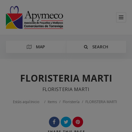
MAP
SEARCH
FLORISTERIA MARTI
FLORISTERIA MARTI
Categoría
Estás aquí:
Inicio
/
Items
/
Floristería
/
FLORISTERIA MARTI
Location
SHARE
THIS PAGE