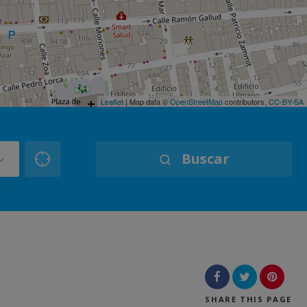
Leaflet
| Map data ©
OpenStreetMap
contributors,
CC-BY-SA
Buscar
SHARE
THIS PAGE