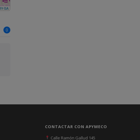
BY-SA
0
CONTACTAR CON APYMECO
Calle Ramón Gallud 145