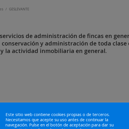
es
/
GESLEVANTE
ervicios de administración de fincas en gener
, conservación y administración de toda clase
y la actividad inmobiliaria en general.
Este sitio web contiene cookies propias o de terceros.
Necesitamos que acepte su uso antes de continuar la
6790367
navegación. Pulse en el botón de aceptación para dar su