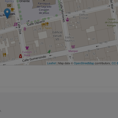
Leaflet
| Map data ©
OpenStreetMap
contributors,
CC-
.