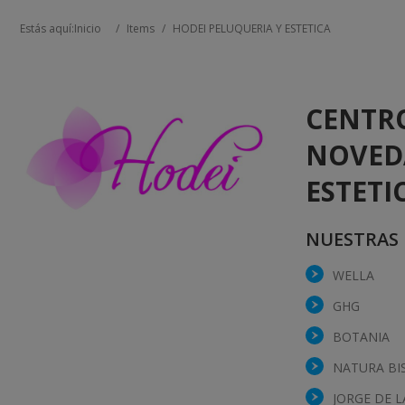
Estás aquí:
Inicio
/
Items
/
HODEI PELUQUERIA Y ESTETICA
CENTRO
NOVED
ESTETI
NUESTRAS 
WELLA
GHG
BOTANIA
NATURA BI
JORGE DE L