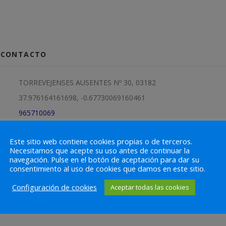
& CONTACTO
TORREVEJENSES AUSENTES Nº 30, 03182
37.976164161698, -0.67730069160461
965710069
hodeipeluqueriayestetica@hotmail.com
Este sitio web contiene cookies propias o de terceros.
-
Necesitamos que acepte su uso antes de continuar la
navegación. Pulse en el botón de aceptación para dar su
consentimiento al uso de cookies que damos en este sitio.
Configuración de cookies
Aceptar todas las cookies