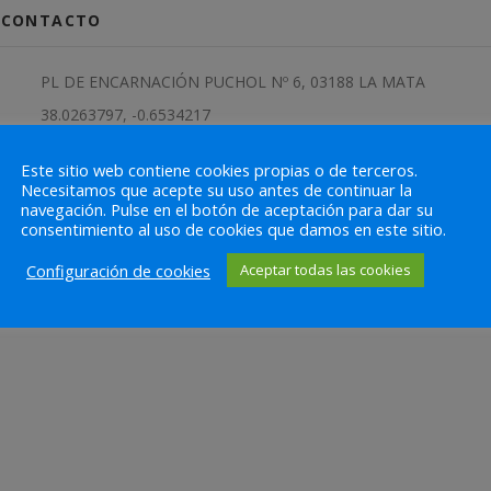
& CONTACTO
PL DE ENCARNACIÓN PUCHOL Nº 6, 03188 LA MATA
38.0263797, -0.6534217
661 233 440
Este sitio web contiene cookies propias o de terceros.
pedidos@mrcoverlab.com
Necesitamos que acepte su uso antes de continuar la
navegación. Pulse en el botón de aceptación para dar su
https://mrcoverlab.com/
consentimiento al uso de cookies que damos en este sitio.
Configuración de cookies
Aceptar todas las cookies