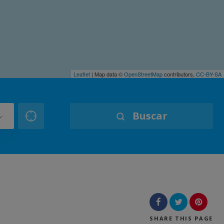
Leaflet
| Map data ©
OpenStreetMap
contributors,
CC-BY-SA
Buscar
SHARE
THIS PAGE