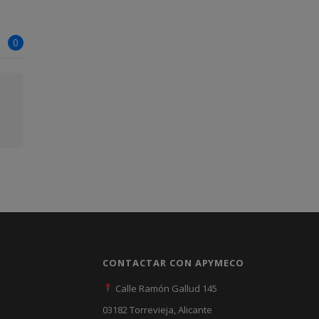
0
CONTACTAR CON APYMECO
Calle Ramón Gallud 145
03182 Torrevieja, Alicante