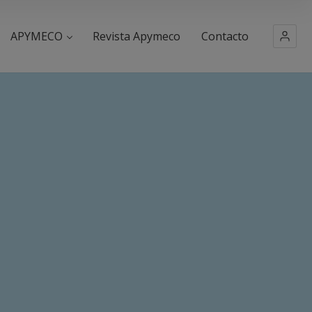
APYMECO
Revista Apymeco
Contacto