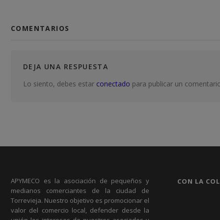
COMENTARIOS
DEJA UNA RESPUESTA
Lo siento, debes estar
conectado
para publicar un comentario
APYMECO es la asociación de pequeños y
CON LA CO
medianos comerciantes de la ciudad de
Torrevieja. Nuestro objetivo es promocionar el
valor del comercio local, defender desde la
unión los intereses de nuestros asociados y