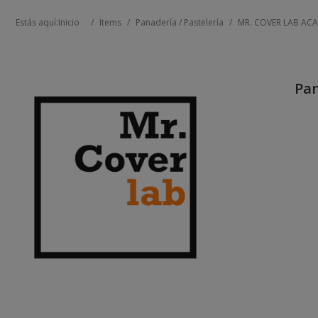
Estás aquí:
Inicio
/
Items
/
Panadería / Pastelería
/
MR. COVER LAB AC
Pan