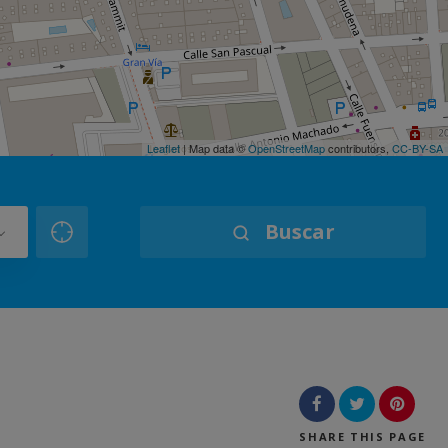
Leaflet
| Map data ©
OpenStreetMap
contributors,
CC-BY-SA
Buscar
SHARE
THIS PAGE