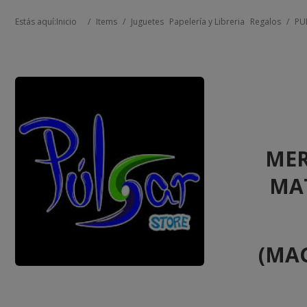
Estás aquí:
Inicio
/
Items
/
Juguetes
Papelería y Libreria
Regalos
/
PU
MER
MAT
(MA