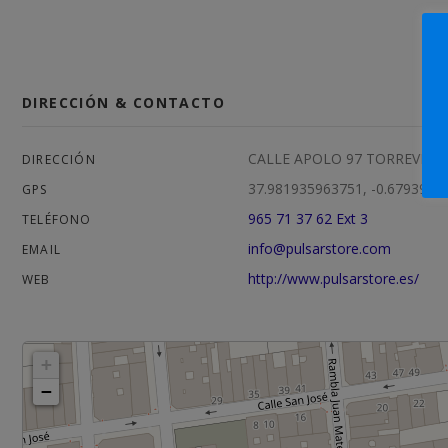
DIRECCIÓN & CONTACTO
CALLE APOLO 97 TORREVIEJA
DIRECCIÓN
37.981935963751, -0.6793981
GPS
965 71 37 62 Ext 3
TELÉFONO
info@pulsarstore.com
EMAIL
http://www.pulsarstore.es/
WEB
+
−