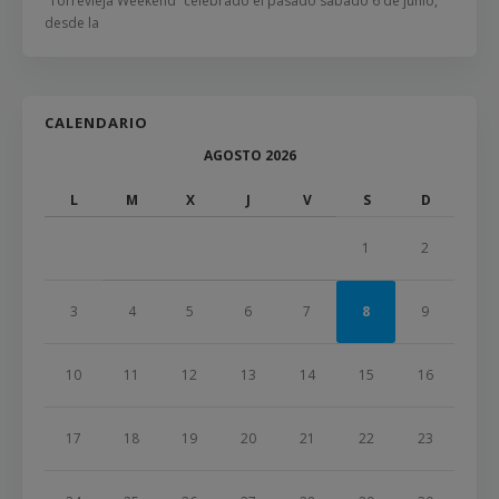
“Torrevieja Weekend” celebrado el pasado sábado 6 de junio,
desde la
CALENDARIO
AGOSTO 2026
L
M
X
J
V
S
D
1
2
3
4
5
6
7
8
9
10
11
12
13
14
15
16
17
18
19
20
21
22
23