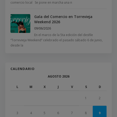
comercio local Se pone en marcha una n
Gala del Comercio en Torrevieja
Weekend 2026
09/06/2026
En el marco de la 5ta edición del desfile
“Torrevieja Weekend” celebrado el pasado sábado 6 de junio,
desde la
CALENDARIO
AGOSTO 2026
L
M
X
J
V
S
D
1
2
3
4
5
6
7
8
9