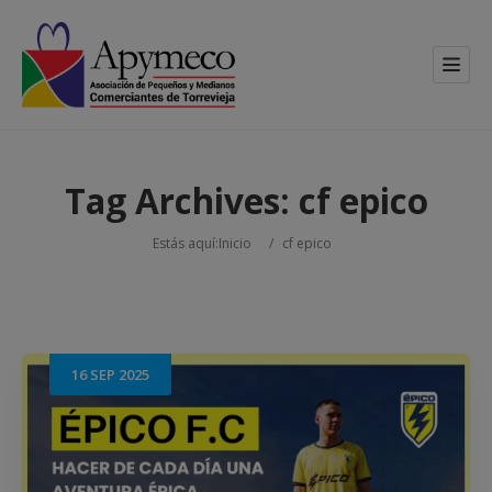
Tag Archives:
cf epico
Estás aquí:
Inicio
/
cf epico
16
SEP
2025