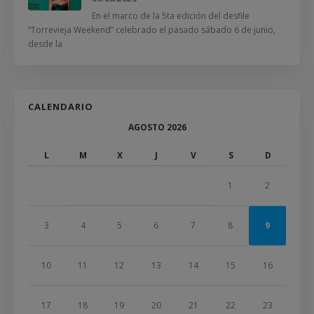
En el marco de la 5ta edición del desfile
“Torrevieja Weekend” celebrado el pasado sábado 6 de junio,
desde la
CALENDARIO
AGOSTO 2026
L
M
X
J
V
S
D
1
2
3
4
5
6
7
8
9
10
11
12
13
14
15
16
17
18
19
20
21
22
23