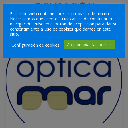
Tienda de informática y telefonía
Este sitio web contiene cookies propias o de terceros.
Consumibles
Informática
Necesitamos que acepte su uso antes de continuar la
navegación. Pulse en el botón de aceptación para dar su
consentimiento al uso de cookies que damos en este
sitio.
Configuración de cookies
Aceptar todas las cookies