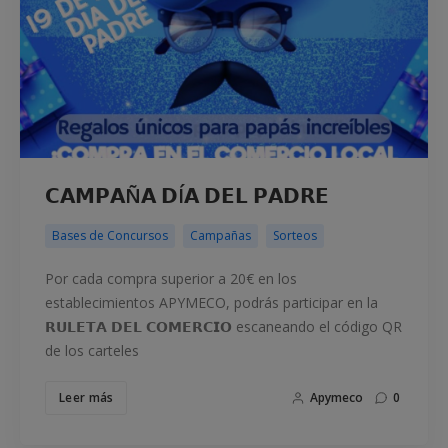
𝗖𝗔𝗠𝗣𝗔Ñ𝗔 𝗗Í𝗔 𝗗𝗘𝗟 𝗣𝗔𝗗𝗥𝗘
Bases de Concursos
Campañas
Sorteos
Por cada compra superior a 20€ en los
establecimientos APYMECO, podrás participar en la
𝗥𝗨𝗟𝗘𝗧𝗔 𝗗𝗘𝗟 𝗖𝗢𝗠𝗘𝗥𝗖𝗜𝗢 escaneando el código QR
de los carteles
Leer más
Apymeco
0