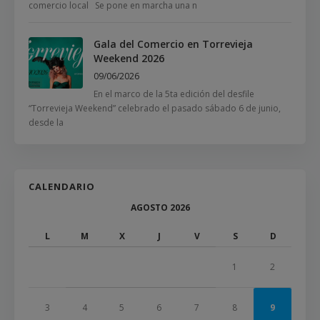
comercio local Se pone en marcha una n
Gala del Comercio en Torrevieja
Weekend 2026
09/06/2026
En el marco de la 5ta edición del desfile
“Torrevieja Weekend” celebrado el pasado sábado 6 de junio,
desde la
CALENDARIO
AGOSTO 2026
L
M
X
J
V
S
D
1
2
3
4
5
6
7
8
9