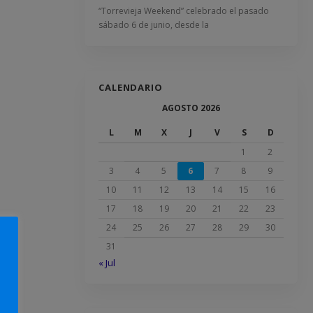
“Torrevieja Weekend” celebrado el pasado
sábado 6 de junio, desde la
CALENDARIO
AGOSTO 2026
L
M
X
J
V
S
D
1
2
3
4
5
6
7
8
9
10
11
12
13
14
15
16
17
18
19
20
21
22
23
24
25
26
27
28
29
30
31
« Jul