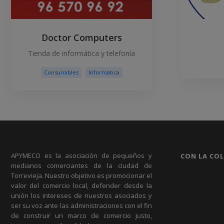
Doctor Computers
Tienda de informática y telefonía
Consumibles
Informática
APYMECO es la asociación de pequeños y
CON LA CO
medianos comerciantes de la ciudad de
Torrevieja. Nuestro objetivo es promocionar el
valor del comercio local, defender desde la
unión los intereses de nuestros asociados y
ser su voz ante las administraciones con el fin
de construir un marco de comercio justo,