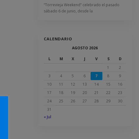
“Torrevieja Weekend” celebrado el pasado
sábado 6 de junio, desde la
CALENDARIO
AGOSTO 2026
L
M
X
J
V
S
D
1
2
3
4
5
6
7
8
9
10
11
12
13
14
15
16
17
18
19
20
21
22
23
24
25
26
27
28
29
30
31
« Jul