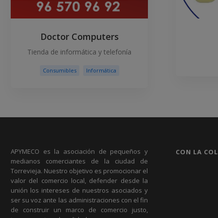
Doctor Computers
Tienda de informática y telefonía
Consumibles
Informática
APYMECO es la asociación de pequeños y
CON LA CO
medianos comerciantes de la ciudad de
Torrevieja. Nuestro objetivo es promocionar el
valor del comercio local, defender desde la
unión los intereses de nuestros asociados y
ser su voz ante las administraciones con el fin
de construir un marco de comercio justo,