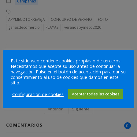
Campañas
APYMECOTORREVIEJA
CONCURSO DE VERANO
FOTO
ganasdecomercio
PLAYAS
veranoapymeco2020
Acerca de Apymeco
Este sitio web contiene cookies propias o de terceros.
Necesitamos que acepte su uso antes de continuar la
Ver todas las publicaciones de
navegación. Pulse en el botón de aceptación para dar su
Apymeco
consentimiento al uso de cookies que damos en este
sitio.
Configuración de cookies
Aceptar todas las cookies
Anterior
Siguiente
COMENTARIOS
0