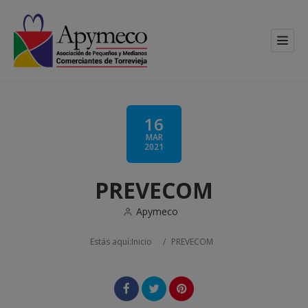
16
MAR
2021
PREVECOM
Apymeco
Estás aquí:
Inicio
/
PREVECOM