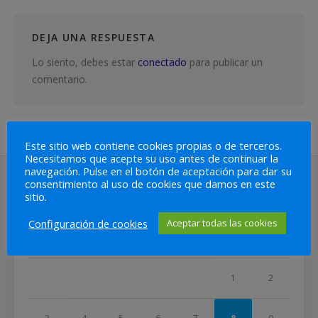
DEJA UNA RESPUESTA
Lo siento, debes estar
conectado
para publicar un
comentario.
Este sitio web contiene cookies propias o de terceros.
Necesitamos que acepte su uso antes de continuar la
navegación. Pulse en el botón de aceptación para dar su
consentimiento al uso de cookies que damos en este
sitio.
CALENDARIO
AGOSTO 2026
Configuración de cookies
Aceptar todas las cookies
L
M
X
J
V
S
D
1
2