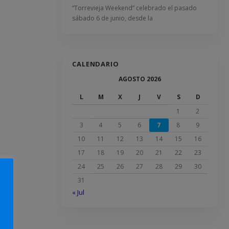
“Torrevieja Weekend” celebrado el pasado
sábado 6 de junio, desde la
CALENDARIO
AGOSTO 2026
L
M
X
J
V
S
D
1
2
3
4
5
6
7
8
9
10
11
12
13
14
15
16
17
18
19
20
21
22
23
24
25
26
27
28
29
30
31
« Jul