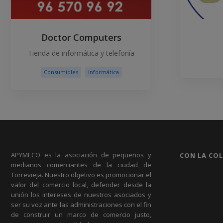
Doctor Computers
Tienda de informática y telefonía
Consumibles
Informática
APYMECO es la asociación de pequeños y
CON LA CO
medianos comerciantes de la ciudad de
Torrevieja. Nuestro objetivo es promocionar el
valor del comercio local, defender desde la
unión los intereses de nuestros asociados y
ser su voz ante las administraciones con el fin
de construir un marco de comercio justo,