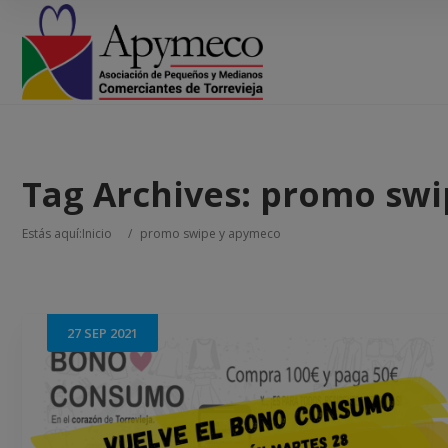
Tag Archives:
promo swi
Estás aquí:
Inicio
/
promo swipe y apymeco
27
SEP
2021