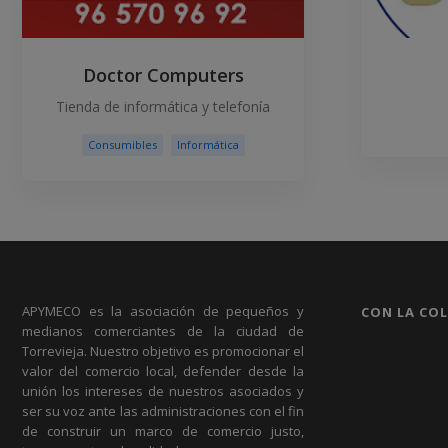
Doctor Computers
Tienda de informática y telefonía
Consumibles
Informática
APYMECO es la asociación de pequeños y
CON LA CO
medianos comerciantes de la ciudad de
Torrevieja. Nuestro objetivo es promocionar el
valor del comercio local, defender desde la
unión los intereses de nuestros asociados y
ser su voz ante las administraciones con el fin
de construir un marco de comercio justo,