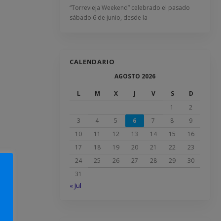
“Torrevieja Weekend” celebrado el pasado
sábado 6 de junio, desde la
CALENDARIO
AGOSTO 2026
L
M
X
J
V
S
D
1
2
3
4
5
6
7
8
9
10
11
12
13
14
15
16
17
18
19
20
21
22
23
24
25
26
27
28
29
30
31
« Jul