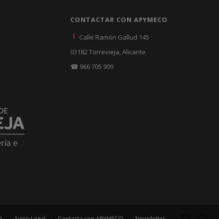
CONTACTAR CON APYMECO
Calle Ramón Gallud 145
03182 Torrevieja, Alicante
☎ 966 705 909
O
Aviso Legal
Contacta con APYMECO
Newsletter