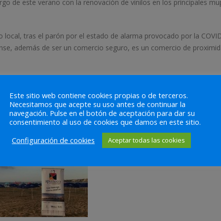
rgo de este verano con la renovación de vinilos en los principales mu
 local, tras el parón por el estado de alarma provocado por la COVI
jense, además de ser un comercio seguro, es un comercio de proximid
untamiento de Torrevieja, Rosario Martínez Cazarra y el presidente de
ña y la aceptación mostraba por parte de bañistas y turistas,
Este sitio web contiene cookies propias o de terceros.
Necesitamos que acepte su uso antes de continuar la
 incentivación del comercio local.
navegación. Pulse en el botón de aceptación para dar su
consentimiento al uso de cookies que damos en este sitio.
Configuración de cookies
Aceptar todas las cookies