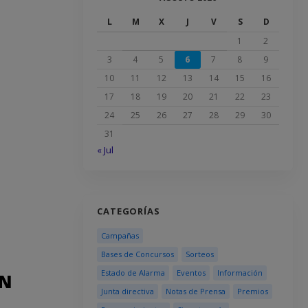
L
M
X
J
V
S
D
1
2
3
4
5
6
7
8
9
10
11
12
13
14
15
16
17
18
19
20
21
22
23
24
25
26
27
28
29
30
31
« Jul
CATEGORÍAS
Campañas
Bases de Concursos
Sorteos
Estado de Alarma
Eventos
Información
ÓN
Junta directiva
Notas de Prensa
Premios