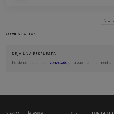
Anteri
COMENTARIOS
DEJA UNA RESPUESTA
Lo siento, debes estar
conectado
para publicar un comentario
APYMECO es la asociación de pequeños y
CON LA CO