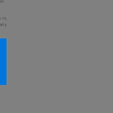
pis
D-19,
ad y