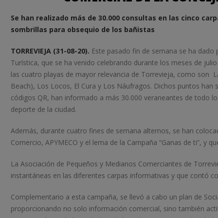
Se han realizado más de 30.000 consultas en las cinco carp
sombrillas para obsequio de los bañistas
TORREVIEJA (31-08-20).
Este pasado fin de semana se ha dado p
Turística, que se ha venido celebrando durante los meses de julio
las cuatro playas de mayor relevancia de Torrevieja, como son L
Beach), Los Locos, El Cura y Los Náufragos. Dichos puntos han si
códigos QR, han informado a más 30.000 veraneantes de todo lo refe
deporte de la ciudad.
Además, durante cuatro fines de semana alternos, se han colocado
Comercio, APYMECO y el lema de la Campaña “Ganas de ti”, y que 
La Asociación de Pequeños y Medianos Comerciantes de Torrevieja
instantáneas en las diferentes carpas informativas y que contó c
Complementario a esta campaña, se llevó a cabo un plan de Social
proporcionando no solo información comercial, sino también activi