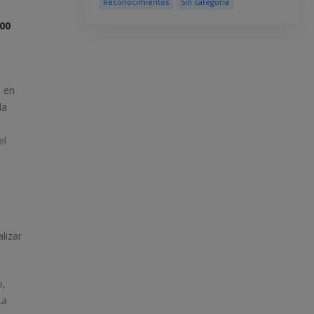
Reconocimientos
Sin categoría
500
s en
la
el
lizar
o,
La